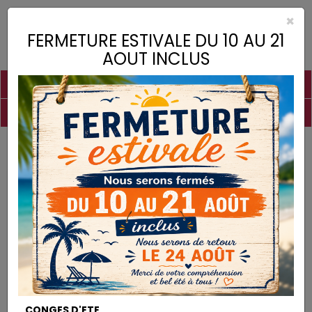
×
Toggle
FERMETURE ESTIVALE DU 10 AU 21
naviga
AOUT INCLUS
PIGMENTS
CHAUX
CHARGES
LIANTS
COLLES
DROGUERIE
MATÉRIEL
DESTOCKAGE
Droguerie
Terre de Sommières
DROGUERIE
CONGES D'ETE