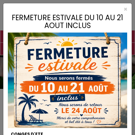
×
Toggle
FERMETURE ESTIVALE DU 10 AU 21
naviga
AOUT INCLUS
PIGMENTS
CHAUX
CHARGES
LIANTS
COLLES
DROGUERIE
MATÉRIEL
DESTOCKAGE
Previous
Nex
Nos coups de coeurs
CONGES D'ETE