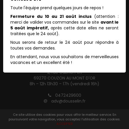
Toute l'équipe prend quelques jours de repos !
LE COMPTOIR DES PIGMENTS
Fermeture du 10 au 21 août inclus
(attention :
merci de valider vos commandes sur le site
avant le
Le comptoir
5 août impératif,
après cette date elles ne seront
Conditions générales de ventes
traitées que le 24 août).
Mentions légales
Nous serons de retour le 24 août pour répondre à
toutes vos demandes.
LE COMPTOIR DES PIGMENTS
En attendant, nous vous souhaitons de merveilleuses
DOUSSELIN
vacances et un excellent été !
Le comptoir des pigments
2, rue Gabriel Péri
69270 COUZON AU MONT D'OR
8h – 12h 13h30 – 17h (vendredi 16h)
0472429600
adv@dousselin.fr
Ce site utilise des cookies pour vous offrir le meilleur service. En
poursuivant votre navigation, vous acceptez l'utilisation des cookies.
ACCEPTER