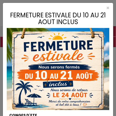
×
Toggle
FERMETURE ESTIVALE DU 10 AU 21
naviga
AOUT INCLUS
PIGMENTS
CHAUX
CHARGES
LIANTS
COLLES
DROGUERIE
MATÉRIEL
DESTOCKAGE
Pigments
Rouge Vermillon
PIGMENTS
CONGES D'ETE