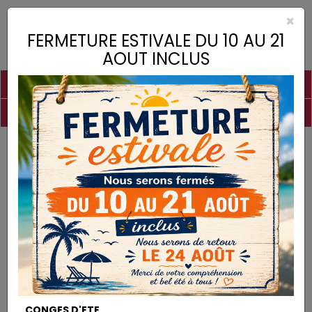
×
Toggle
FERMETURE ESTIVALE DU 10 AU 21
naviga
AOUT INCLUS
PIGMENTS
CHAUX
CHARGES
LIANTS
COLLES
DROGUERIE
MATÉRIEL
DESTOCKAGE
Matériel
La Peinture à l'Ocre
MATÉRIEL
CONGES D'ETE