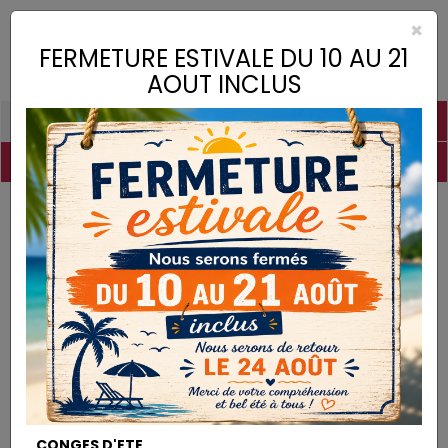
×
Toggle
FERMETURE ESTIVALE DU 10 AU 21
naviga
AOUT INCLUS
PIGMENTS
CHAUX
CHARGES
LIANTS
COLLES
DROGUERIE
MATÉRIEL
DESTOCKAGE
Pigments
Rose Fluo
PIGMENTS
CONGES D'ETE