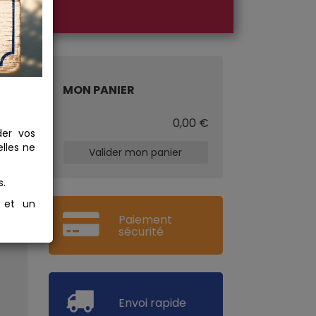
MON PANIER
€
0,00 €
der vos
lles ne
Valider mon panier
s.
s et un
Paiement
sécurité
Envoi rapide