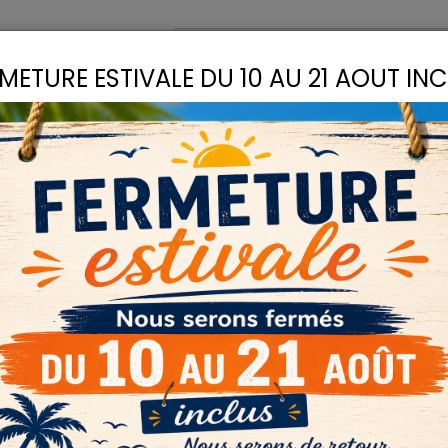
omptoir
Recettes
METURE ESTIVALE DU 10 AU 21 AOUT IN
S
LIANTS
COLLES
D
stilles
LIANTS