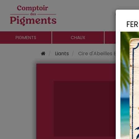
Le c
FER
PIGMENTS
CHAUX
CHARGE
Liants
Cire d'Abeilles Blanche Pa