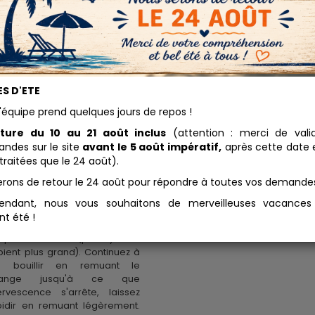
e d'Abeilles
S D'ETE
11.68 
anche Pastilles
'équipe prend quelques jours de repos !
Conditionnement
ture du 10 au 21 août inclus
(attention : merci de vali
aration de la cire saponifiée :
es chauffer jusqu'à ébullition 1 L
des sur le site
avant le 5 août impératif,
après cette date e
Ajouter au panier
au avec 100 grs de cire
traitées que le 24 août).
che, ajoutez environ 30 grs de
erons de retour le 24 août pour répondre à toutes vos demande
bonate d'ammonium ou de
assium dissous préalablement
endant, nous vous souhaitons de merveilleuses vacance
 un peu d'eau. Il se produit
nt été !
 effervescence pendant
lques secondes (prévoyez un
pient plus grand). Continuez à
re bouillir en remuant le
lange jusqu'à ce que
fervescence s'arrête, laissez
oidir en remuant légèrement.