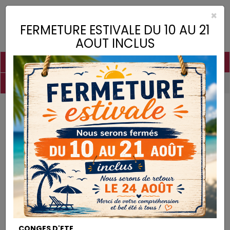
×
Toggle
FERMETURE ESTIVALE DU 10 AU 21
naviga
AOUT INCLUS
PIGMENTS
CHAUX
CHARGES
LIANTS
COLLES
DROGUERIE
MATÉRIEL
DESTOCKAGE
Destockage
POT 500ML CRISTAL CARRE
DESTOCKAGE
CONGES D'ETE