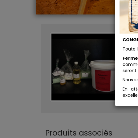
Ki
CONGE
Ca
Toute l
l'
Ferme
comman
Idéa
seront 
port
co
Nous s
pré
ing
En att
fab
excelle
(env
Produits associés