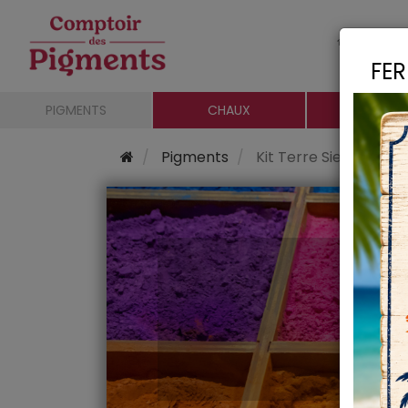
Le c
FER
PIGMENTS
CHAUX
CHARGE
Pigments
Kit Terre Sienne Calc