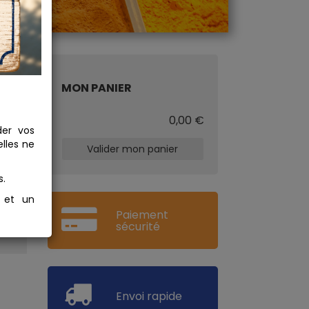
MON PANIER
€
0,00 €
der vos
lles ne
Valider mon panier
s.
s et un
Paiement
sécurité
Envoi rapide