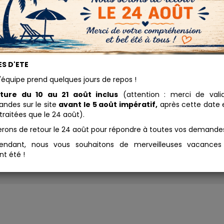
t Terre Sienne
S D'ETE
25.57 
lcinée peinture à
'équipe prend quelques jours de repos !
Ocre
Conditionnement
ture du 10 au 21 août inclus
(attention : merci de vali
des sur le site
avant le 5 août impératif,
après cette date e
l pour peindre les volets, les
Ajouter au panier
traitées que le 24 août).
ails en bois bruts... Ce kit
ntient: la recette de
erons de retour le 24 août pour répondre à toutes vos demande
paration, ainsi que les
rédients nécessaires à la
endant, nous vous souhaitons de merveilleuses vacance
rication de 5 kg de peinture
nt été !
iron 15 m²).