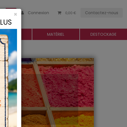
Connexion
Contactez-nous
×
0,00 €
CLUS
ROGUERIE
MATÉRIEL
DESTOCKAGE