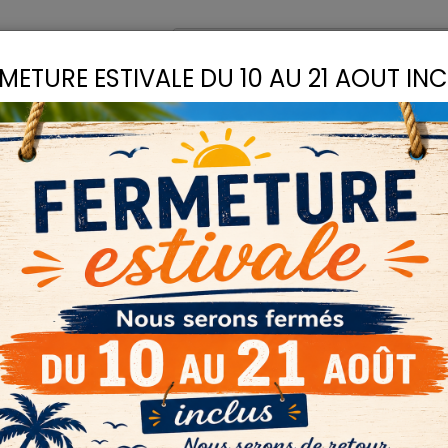
omptoir
Recettes
METURE ESTIVALE DU 10 AU 21 AOUT IN
S
LIANTS
COLLES
D
inée peinture à l'Ocre
PIGMENTS