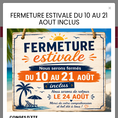
×
Toggle
FERMETURE ESTIVALE DU 10 AU 21
naviga
AOUT INCLUS
PIGMENTS
CHAUX
CHARGES
LIANTS
COLLES
DROGUERIE
MATÉRIEL
DESTOCKAGE
Colles
Colle de Nerfs en Grains
COLLES
CONGES D'ETE