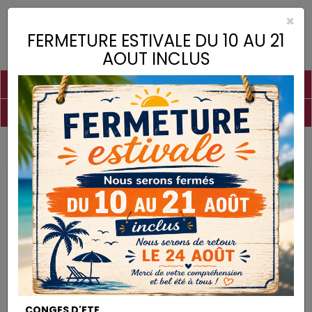
×
Toggle
FERMETURE ESTIVALE DU 10 AU 21
naviga
AOUT INCLUS
PIGMENTS
CHAUX
CHARGES
LIANTS
COLLES
DROGUERIE
MATÉRIEL
DESTOCKAGE
Charges
Kaolin
CHARGES
CONGES D'ETE