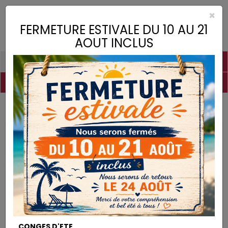
×
Toggle
FERMETURE ESTIVALE DU 10 AU 21
naviga
AOUT INCLUS
PIGMENTS
CHAUX
CHARGES
LIANTS
COLLES
DROGUERIE
MATÉRIEL
DESTOCKAGE
Pigments
Vert Turquoise
PIGMENTS
CONGES D'ETE