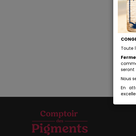
CONGE
Toute l
Ferme
comman
seront 
Nous s
En att
excelle