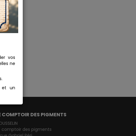
der vos
lles ne
s.
s et un
E COMPTOIR DES PIGMENTS
OUSSELIN
e comptoir des pigments
 rue Gabriel Péri