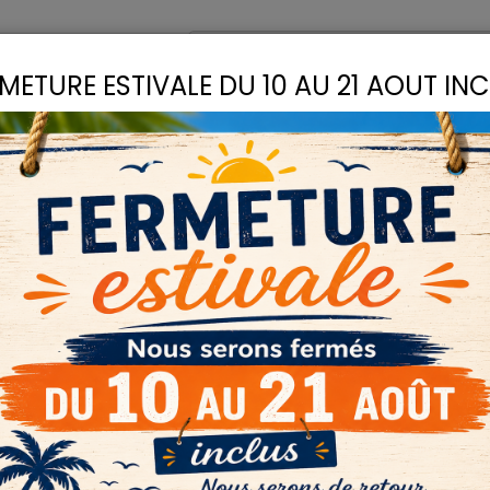
omptoir
Recettes
METURE ESTIVALE DU 10 AU 21 AOUT IN
S
LIANTS
COLLES
D
plus.