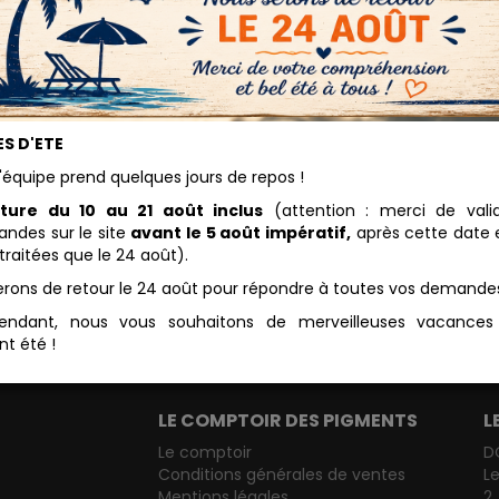
S D'ETE
'équipe prend quelques jours de repos !
ture du 10 au 21 août inclus
(attention : merci de vali
des sur le site
avant le 5 août impératif,
après cette date e
traitées que le 24 août).
erons de retour le 24 août pour répondre à toutes vos demande
endant, nous vous souhaitons de merveilleuses vacance
nt été !
LE COMPTOIR DES PIGMENTS
L
Le comptoir
D
Conditions générales de ventes
L
Mentions légales
2,