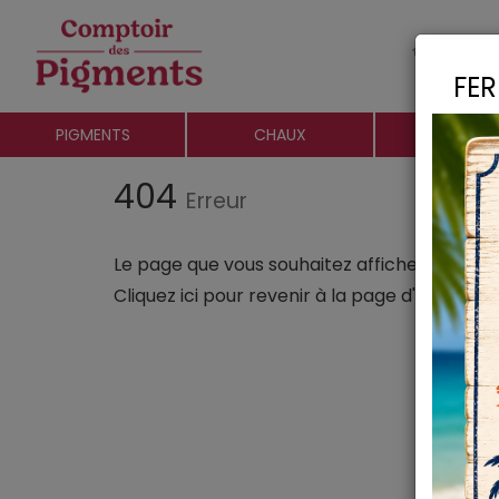
Le c
FER
PIGMENTS
CHAUX
CHARGE
404
Erreur
Le page que vous souhaitez afficher n'existe 
Cliquez ici
pour revenir à la page d'accueil.