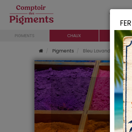
Le c
FER
PIGMENTS
CHAUX
CHARGE
Pigments
Bleu Lavande