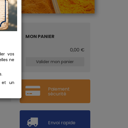
MON PANIER
€
0,00 €
der vos
lles ne
Valider mon panier
s.
s et un
Paiement
sécurité
Envoi rapide