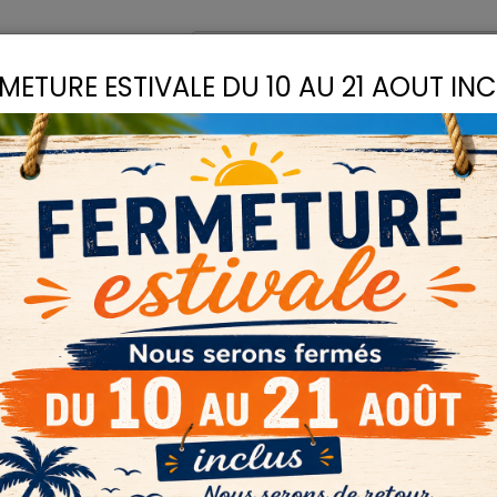
omptoir
Recettes
METURE ESTIVALE DU 10 AU 21 AOUT IN
S
LIANTS
COLLES
D
PIGMENTS