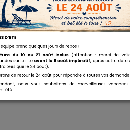
eu Lavande
S D'ETE
6.84 
'équipe prend quelques jours de repos !
 Bleu Lavande est
Conditionnement
 préparation pigmentaire,
ture du 10 au 21 août inclus
(attention : merci de vali
ctérisée par une très grande
des sur le site
avant le 5 août impératif,
après cette date e
Ajouter au panier
esse de matière. Ce pigment
traitées que le 24 août).
synthétique, sans danger pour
erons de retour le 24 août pour répondre à toutes vos demande
anté et l'environnement. Il est
posé à 79% d'ingrédients
endant, nous vous souhaitons de merveilleuses vacance
rels.
nt été !