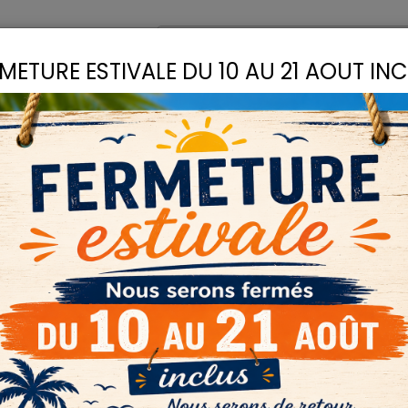
omptoir
Recettes
METURE ESTIVALE DU 10 AU 21 AOUT IN
S
LIANTS
COLLES
D
ée Paillettes
COLLES