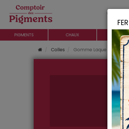
Le c
FER
PIGMENTS
CHAUX
CHARGE
Colles
Gomme Laque Blonde Dor