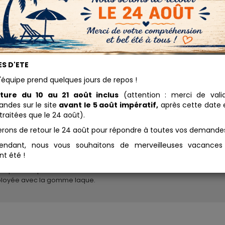
mme Laque Blonde
S D'ETE
14.94 
rée Paillettes
'équipe prend quelques jours de repos !
Conditionnement
ture du 10 au 21 août inclus
(attention : merci de vali
gomme laque est une laque
ue de la sécrétion d'une
des sur le site
avant le 5 août impératif,
après cette date e
Ajouter au panier
ille asiatique, Coccus lacca.
traitées que le 24 août).
 se dissout dans de l'alcool à
erons de retour le 24 août pour répondre à toutes vos demande
. Le mélange obtenu peut
ite être utilisé en ébénisterie
endant, nous vous souhaitons de merveilleuses vacance
n lutherie pour vernir le bois.
nt été !
vernis au tampon est la
hnique la plus couramment
loyée avec la gomme laque.