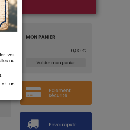
MON PANIER
€
0,00 €
der vos
lles ne
Valider mon panier
s.
s et un
Paiement
sécurité
Envoi rapide