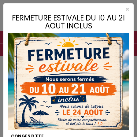
×
Toggle
FERMETURE ESTIVALE DU 10 AU 21
naviga
AOUT INCLUS
PIGMENTS
CHAUX
CHARGES
LIANTS
COLLES
DROGUERIE
MATÉRIEL
DESTOCKAGE
Charges
Ponce en Poudre
CHARGES
CONGES D'ETE