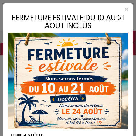
×
Toggle
FERMETURE ESTIVALE DU 10 AU 21
naviga
AOUT INCLUS
PIGMENTS
CHAUX
CHARGES
LIANTS
COLLES
DROGUERIE
MATÉRIEL
DESTOCKAGE
Pigments
Oxyde de Fer Noir
PIGMENTS
CONGES D'ETE