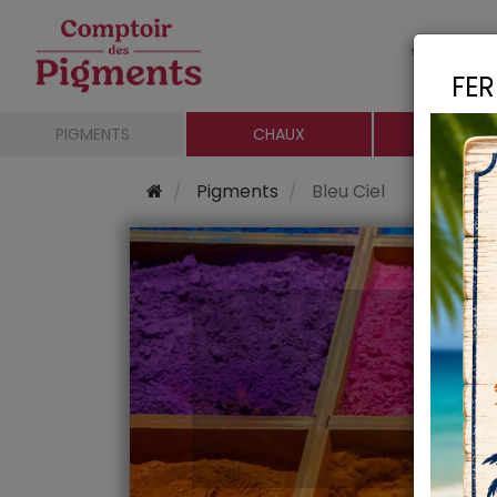
Le c
FER
PIGMENTS
CHAUX
CHARGE
Pigments
Bleu Ciel