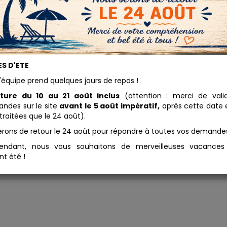
eu Ciel
S D'ETE
6.77 
'équipe prend quelques jours de repos !
leu Ciel est une préparation
Conditionnement
mentaire conçue en 1998,
ture du 10 au 21 août inclus
(attention : merci de vali
ctérisée par une très grande
des sur le site
avant le 5 août impératif,
après cette date e
Ajouter au panier
esse de matière. Ce pigment
traitées que le 24 août).
synthétique, sans danger pour
erons de retour le 24 août pour répondre à toutes vos demande
anté et l'environnement. Il est
posé à 99% d'ingrédients
endant, nous vous souhaitons de merveilleuses vacance
rels.
nt été !