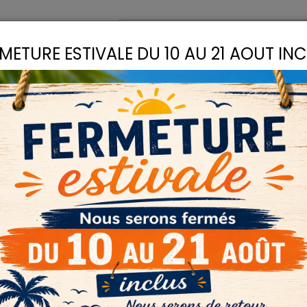
omptoir
Recettes
METURE ESTIVALE DU 10 AU 21 AOUT IN
S
LIANTS
COLLES
D
PIGMENTS