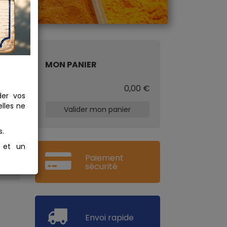
MON PANIER
€
0,00 €
der vos
lles ne
Valider mon panier
s.
s et un
Paiement
sécurité
Envoi rapide