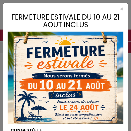
×
Toggle
FERMETURE ESTIVALE DU 10 AU 21
naviga
AOUT INCLUS
PIGMENTS
CHAUX
CHARGES
LIANTS
COLLES
DROGUERIE
MATÉRIEL
DESTOCKAGE
Colles
Colle de Nerfs en Grains
COLLES
CONGES D'ETE