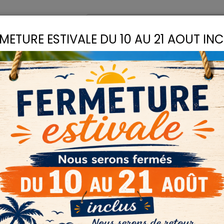
omptoir
Recettes
METURE ESTIVALE DU 10 AU 21 AOUT IN
S
LIANTS
COLLES
D
DROGUERIE