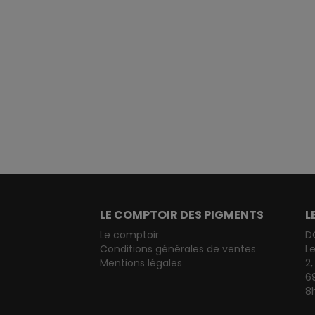
LE COMPTOIR DES PIGMENTS
L
Le comptoir
D
Conditions générales de ventes
L
Mentions légales
2,
6
8h