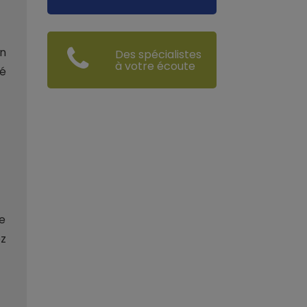
on
Des spécialistes
à votre écoute
té
e
ez