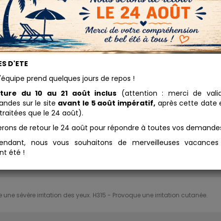
lfate de Fer
S D'ETE
7.40 
'équipe prend quelques jours de repos !
entre dans la composition de la
Conditionnement
ture à l'ocre (traitement anti
ture du 10 au 21 août inclus
(attention : merci de vali
être et humidité).
des sur le site
avant le 5 août impératif,
après cette date e
Ajouter au panier
traitées que le 24 août).
erons de retour le 24 août pour répondre à toutes vos demande
⚠️ Consignes de sécurité
endant, nous vous souhaitons de merveilleuses vacance
nt été !
une sévère irritation des yeux. H315 - Provoque une irritation cutanée.