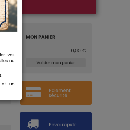
MON PANIER
€
0,00 €
der vos
lles ne
Valider mon panier
s.
s et un
Paiement
sécurité
Envoi rapide