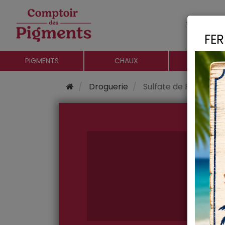
Le c
FER
PIGMENTS
CHAUX
CHARGE
Droguerie
Sulfate de Fer