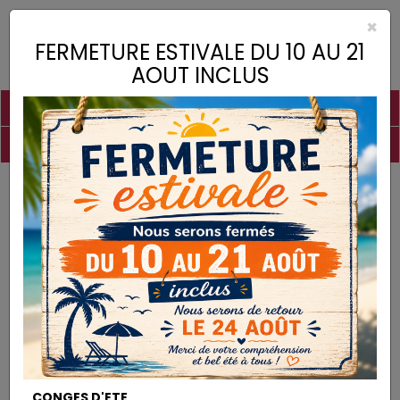
×
Toggle
FERMETURE ESTIVALE DU 10 AU 21
naviga
AOUT INCLUS
PIGMENTS
CHAUX
CHARGES
LIANTS
COLLES
DROGUERIE
MATÉRIEL
DESTOCKAGE
Matériel
QUEUE DE MORUE 50mm
MATÉRIEL
CONGES D'ETE