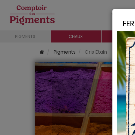
Le c
FER
PIGMENTS
CHAUX
CHARGE
Pigments
Gris Etain