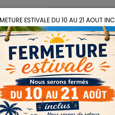
omptoir
Recettes
METURE ESTIVALE DU 10 AU 21 AOUT IN
S
LIANTS
COLLES
D
PIGMENTS