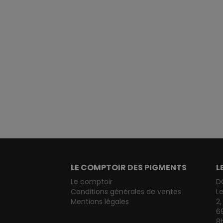
LE COMPTOIR DES PIGMENTS
L
Le comptoir
D
Conditions générales de ventes
L
Mentions légales
2,
6
8h