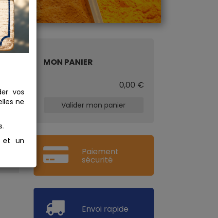
MON PANIER
€
0,00 €
der vos
lles ne
Valider mon panier
s.
s et un
Paiement
sécurité
Envoi rapide