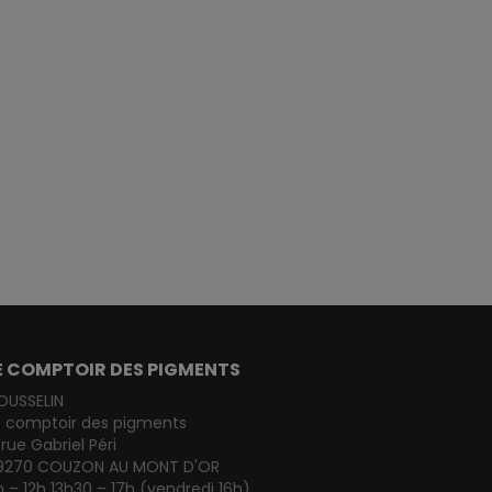
E COMPTOIR DES PIGMENTS
OUSSELIN
e comptoir des pigments
 rue Gabriel Péri
9270 COUZON AU MONT D'OR
 – 12h 13h30 – 17h (vendredi 16h)