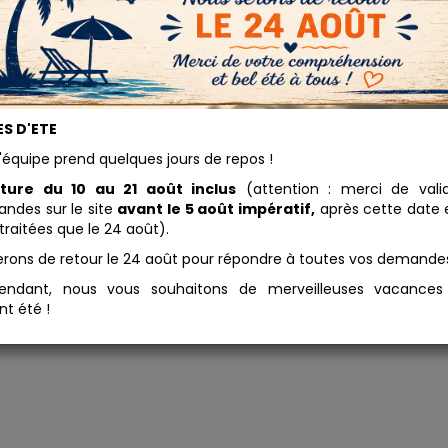
s Etain
S D'ETE
5.29 
'équipe prend quelques jours de repos !
igment Gris Etain est fabriqué à
Conditionnement
tir d'un oxyde de fer
ture du 10 au 21 août inclus
(attention : merci de vali
thétique. Ce pigment se
des sur le site
avant le 5 août impératif,
après cette date e
Ajouter au panier
ange avec tous les liants à
traitées que le 24 août).
e de chaux (badigeon, stuc,
erons de retour le 24 août pour répondre à toutes vos demande
ue), ...
endant, nous vous souhaitons de merveilleuses vacance
nt été !