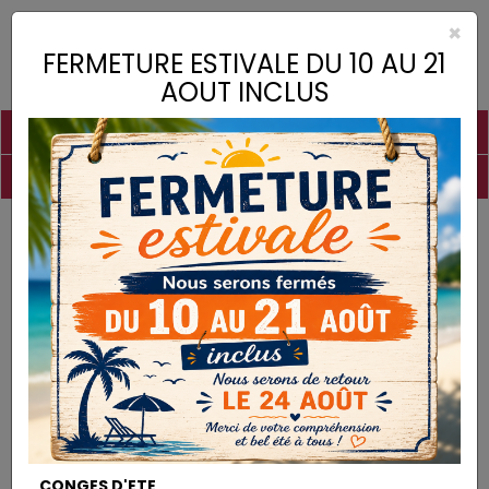
×
Toggle
FERMETURE ESTIVALE DU 10 AU 21
naviga
AOUT INCLUS
PIGMENTS
CHAUX
CHARGES
LIANTS
COLLES
DROGUERIE
MATÉRIEL
DESTOCKAGE
Charges
Sable HN 31 - 0,2/0,5 mm -
CHARGES
CONGES D'ETE