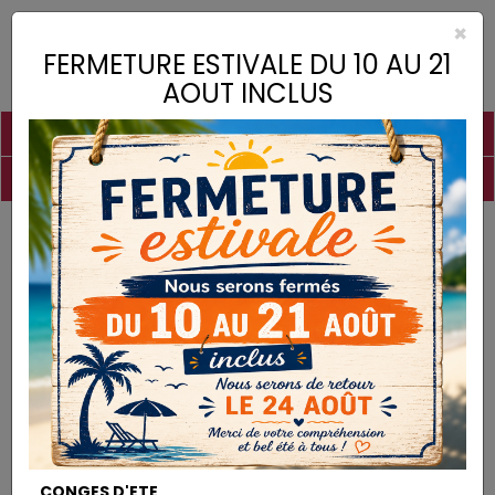
×
Toggle
FERMETURE ESTIVALE DU 10 AU 21
naviga
AOUT INCLUS
PIGMENTS
CHAUX
CHARGES
LIANTS
COLLES
DROGUERIE
MATÉRIEL
DESTOCKAGE
Matériel
Les Bétons Colorés
MATÉRIEL
CONGES D'ETE