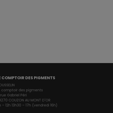
E COMPTOIR DES PIGMENTS
OUSSELIN
e comptoir des pigments
 rue Gabriel Péri
9270 COUZON AU MONT D'OR
 – 12h 13h30 – 17h (vendredi 16h)