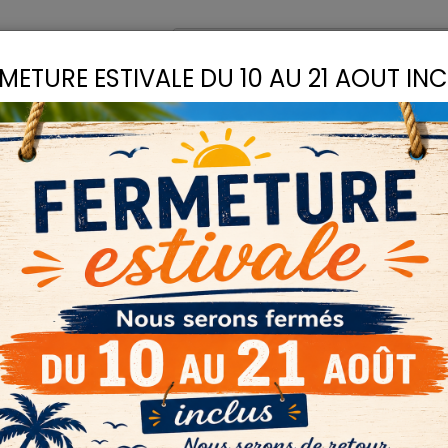
omptoir
Recettes
METURE ESTIVALE DU 10 AU 21 AOUT IN
S
LIANTS
COLLES
D
6
PIGMENTS