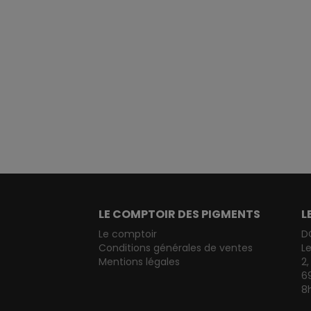
LE COMPTOIR DES PIGMENTS
L
Le comptoir
D
Conditions générales de ventes
L
Mentions légales
2,
6
8h