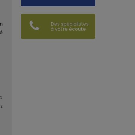
on
Des spécialistes
à votre écoute
té
e
ez