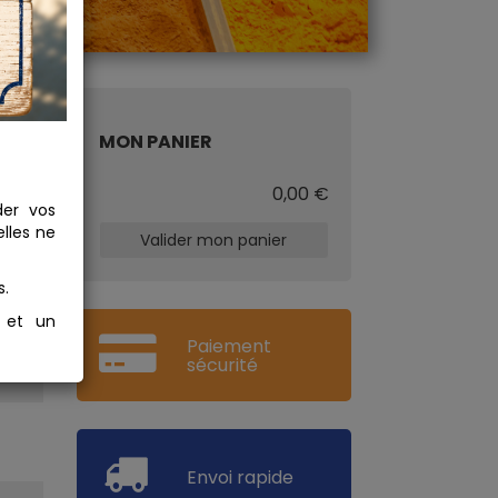
MON PANIER
€
0,00 €
der vos
lles ne
Valider mon panier
s.
s et un
Paiement
sécurité
Envoi rapide