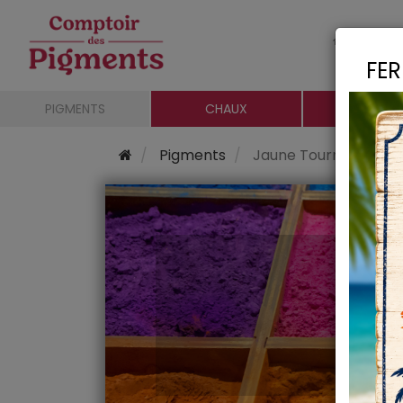
Le c
FER
PIGMENTS
CHAUX
CHARGE
Pigments
Jaune Tournesol 125