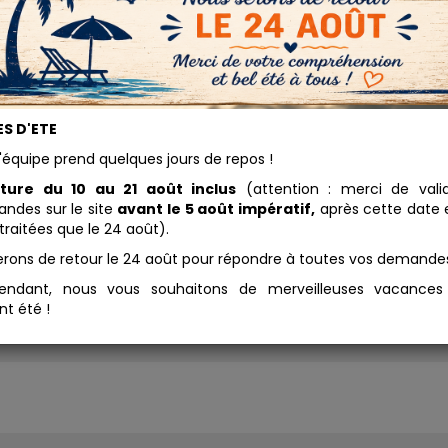
une Tournesol 1256
S D'ETE
25.21 
'équipe prend quelques jours de repos !
igment Jaune Tournesol est un
Conditionnement
ment de cadmium très prisé
ture du 10 au 21 août inclus
(attention : merci de vali
 le domaine artistique. Il offre
des sur le site
avant le 5 août impératif,
après cette date e
Ajouter au panier
 couleur vive, lumineuse et
traitées que le 24 août).
nse. Il est couramment utilisé
erons de retour le 24 août pour répondre à toutes vos demande
⚠️ Consignes de sécurité
r teinter les peintures
tales, les huiles naturelles, les
endant, nous vous souhaitons de merveilleuses vacance
geons ainsi que les enduits à
nt été !
haux ou à l'argile.