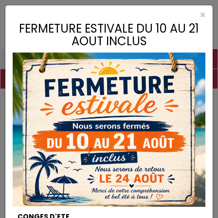
×
Toggle
FERMETURE ESTIVALE DU 10 AU 21
naviga
AOUT INCLUS
PIGMENTS
CHAUX
CHARGES
LIANTS
COLLES
DROGUERIE
MATÉRIEL
DESTOCKAGE
Pigments
Bleu de Prusse
PIGMENTS
CONGES D'ETE