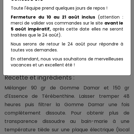
filtrer ensuite
Toute l'équipe prend quelques jours de repos !
Fermeture du 10 au 21 août inclus
(attention :
merci de valider vos commandes sur le site
avant le
5 août impératif,
après cette date elles ne seront
GOMME DAMAR
traitées que le 24 août).
Nous serons de retour le 24 août pour répondre à
Conseils d’emploi :
toutes vos demandes.
Pour la fabrication de vernis, des médiums et
En attendant, nous vous souhaitons de merveilleuses
amélioration des films de peinture.
vacances et un excellent été !
Recette et ingrédients :
Mélanger 90 gr de Gomme Damar et 150 gr
d'Essence de Térébenthine. Laisser tremper 48
heures puis filtrer la Gomme Damar une fois
complètement dissoute. Pour obtenir plus de
transparence dissoudre au bain-marie à une
température tiède sur une plaque électrique (local