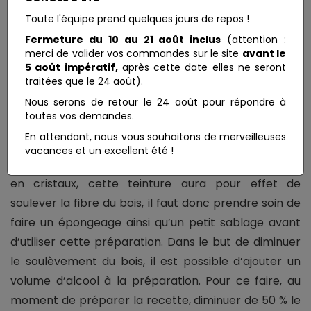
d’extrait de Cassel. Ajouter les cristaux à l’eau et
Toute l'équipe prend quelques jours de repos !
mélanger bien le tout. Comme plusieurs pigments
Fermeture du 10 au 21 août inclus
(attention :
naturels, au moment de la préparation, plus on
merci de valider vos commandes sur le site
avant le
5 août impératif,
après cette date elles ne seront
ajoute de cristaux à l’eau plus on accentue la
traitées que le 24 août).
coloration. Conserver la préparation dans un
Nous serons de retour le 24 août pour répondre à
récipient hermétique à l’abri de la lumière.
toutes vos demandes.
En attendant, nous vous souhaitons de merveilleuses
RECOMMANDATION :
vacances et un excellent été !
étant donné que l’eau est le diluant du brou de noix
en cristaux, cette teinture aura pour effet de
soulever la fibre du bois, il faut donc prendre soin de
faire un épongeage ainsi qu’un petit sablage avant
d’utiliser cette préparation. Dans le but de diminuer
le soulèvement du bois, il est possible d’ajouter un
volume d’alcool à la préparation. Pour ce faire, au
moment de préparer la recette, diminuer de 50 % le