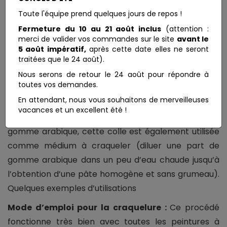
long que la normale. Sa haute résistance et son
Toute l'équipe prend quelques jours de repos !
absence de toxicité en font un excellent choix pour
Fermeture du 10 au 21 août inclus
(attention :
les assemblages. Elle peut être sablée et est
merci de valider vos commandes sur le site
avant le
résistante aux solvants. Cependant une fois sèche
5 août impératif,
après cette date elles ne seront
traitées que le 24 août).
elle a une faible résistance à l’eau. Elle est largement
utilisée par les restaurateurs de meuble parce
Nous serons de retour le 24 août pour répondre à
toutes vos demandes.
qu’une fois sèche celle-ci peut être réactivée en
En attendant, nous vous souhaitons de merveilleuses
l’humidifiant, elle retrouve ainsi pleinement ses
vacances et un excellent été !
propriétés d’adhésion. Seule ou combinée à la
gomme arabique, cette colle est également utilisée
comme médium à craqueler (diluer une part de
gomme arabique dans un peu d’eau chaude jusqu’à
l’obtention d’une pâte homogène et sans grumeau).
Quelques exemples d’utilisations
Mode d’emploi pour la craquelure :
Ce procédé
fonctionne très bien avec toutes les peintures à