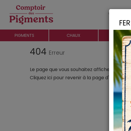
Le c
FER
PIGMENTS
CHAUX
CHARGE
404
Erreur
Le page que vous souhaitez afficher n'existe 
Cliquez ici
pour revenir à la page d'accueil.