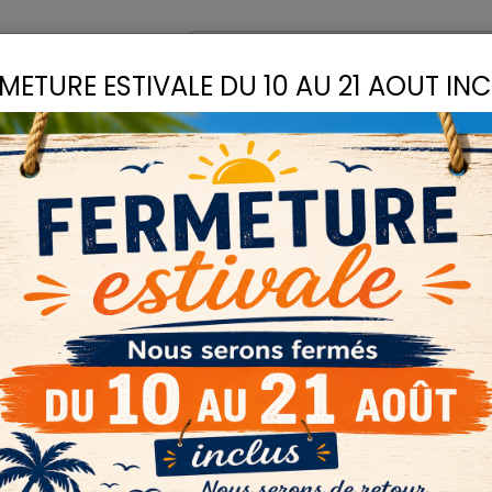
omptoir
Recettes
METURE ESTIVALE DU 10 AU 21 AOUT IN
S
LIANTS
COLLES
D
plus.