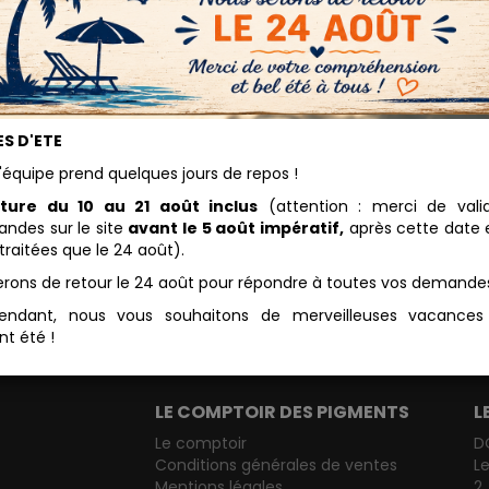
S D'ETE
'équipe prend quelques jours de repos !
ture du 10 au 21 août inclus
(attention : merci de vali
des sur le site
avant le 5 août impératif,
après cette date e
traitées que le 24 août).
erons de retour le 24 août pour répondre à toutes vos demande
endant, nous vous souhaitons de merveilleuses vacance
nt été !
LE COMPTOIR DES PIGMENTS
L
Le comptoir
D
Conditions générales de ventes
L
Mentions légales
2,