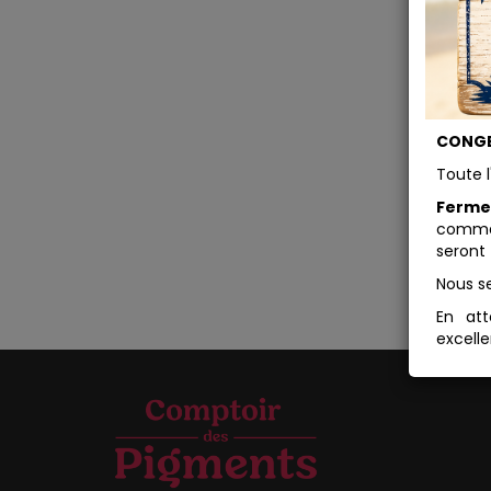
CONGE
Toute l
Ferme
comman
seront 
Nous s
En att
excelle