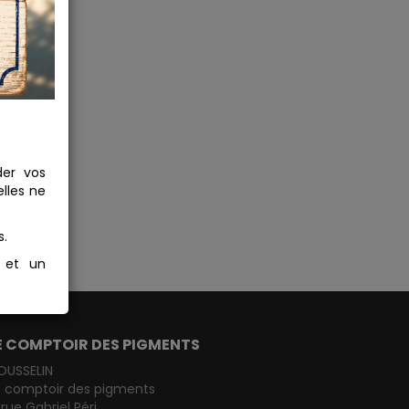
der vos
lles ne
s.
s et un
E COMPTOIR DES PIGMENTS
OUSSELIN
e comptoir des pigments
 rue Gabriel Péri