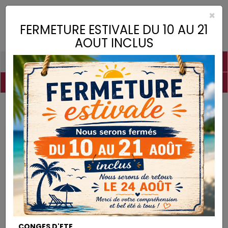
×
Toggle
FERMETURE ESTIVALE DU 10 AU 21
naviga
AOUT INCLUS
PIGMENTS
CHAUX
CHARGES
LIANTS
COLLES
DROGUERIE
MATÉRIEL
DESTOCKAGE
Pigments
Terre d'Ombre Calcinée
PIGMENTS
CONGES D'ETE