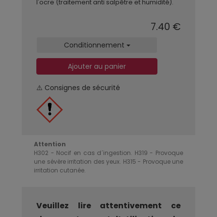
l'ocre (traitement anti salpêtre et humidité).
7.40 €
Conditionnement
Ajouter au panier
⚠️ Consignes de sécurité
Attention
H302 - Nocif en cas d´ingestion. H319 - Provoque
une sévère irritation des yeux. H315 - Provoque une
irritation cutanée.
Veuillez lire attentivement ce