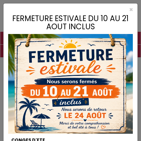
×
Toggle
FERMETURE ESTIVALE DU 10 AU 21
naviga
AOUT INCLUS
PIGMENTS
CHAUX
CHARGES
LIANTS
COLLES
DROGUERIE
MATÉRIEL
DESTOCKAGE
Droguerie
Sulfate de Fer
DROGUERIE
CONGES D'ETE