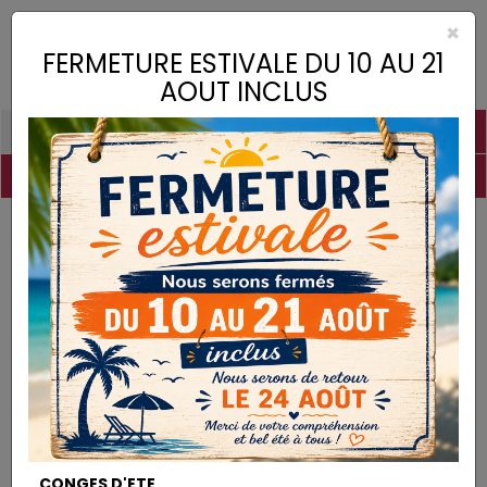
×
Toggle
FERMETURE ESTIVALE DU 10 AU 21
naviga
AOUT INCLUS
PIGMENTS
CHAUX
CHARGES
LIANTS
COLLES
DROGUERIE
MATÉRIEL
DESTOCKAGE
Pigments
Rouge de Cadmium
PIGMENTS
CONGES D'ETE