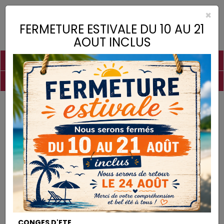
×
Toggle
FERMETURE ESTIVALE DU 10 AU 21
naviga
AOUT INCLUS
PIGMENTS
CHAUX
CHARGES
LIANTS
COLLES
DROGUERIE
MATÉRIEL
DESTOCKAGE
Droguerie
Percarbonate de Soude
DROGUERIE
CONGES D'ETE