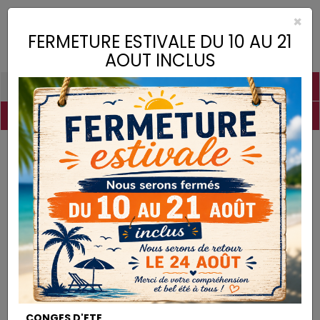
×
Toggle
FERMETURE ESTIVALE DU 10 AU 21
naviga
AOUT INCLUS
PIGMENTS
CHAUX
CHARGES
LIANTS
COLLES
DROGUERIE
MATÉRIEL
DESTOCKAGE
Pigments
Ocre Jaune Foncé
PIGMENTS
CONGES D'ETE