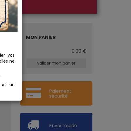
MON PANIER
€
0,00 €
der vos
lles ne
Valider mon panier
s.
s et un
Paiement
sécurité
Envoi rapide