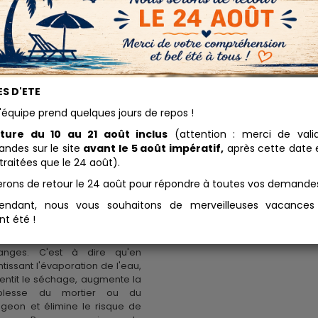
thylCellulose
S D'ETE
13.15 
'équipe prend quelques jours de repos !
t un adjuvant et un rétenteur
Conditionnement
au. Il est utilisé dans la
ture du 10 au 21 août inclus
(attention : merci de vali
paration des peintures et
des sur le site
avant le 5 août impératif,
après cette date e
Ajouter au panier
geons à la chaux. Utilisation : 1
traitées que le 24 août).
 méthyl cellulose par rapport
erons de retour le 24 août pour répondre à toutes vos demande
oids total utilisé (chaux + eau
pigments etc...). Le
endant, nous vous souhaitons de merveilleuses vacance
ylcellulose, ou colle à papier
nt été !
t de pures fibrilles, agit en tant
 rétenteur d'eau dans les
anges. C'est à dire qu'en
ntissant l'évaporation de l'eau,
alentit le séchage, augmente la
plesse du mortier ou du
geon et élimine le risque de