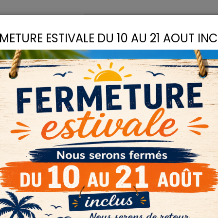
omptoir
Recettes
METURE ESTIVALE DU 10 AU 21 AOUT IN
S
LIANTS
COLLES
D
LIANTS