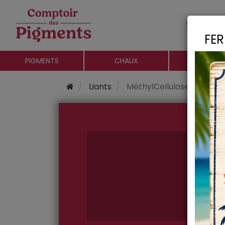
Le c
FER
PIGMENTS
CHAUX
CHARGE
Liants
MéthylCellulose