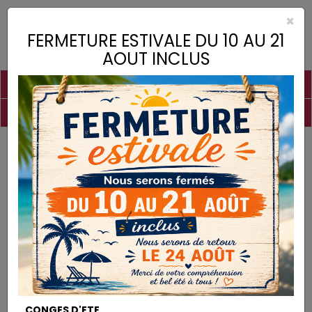
×
Toggle
FERMETURE ESTIVALE DU 10 AU 21
naviga
AOUT INCLUS
PIGMENTS
CHAUX
CHARGES
LIANTS
COLLES
DROGUERIE
MATÉRIEL
DESTOCKAGE
Chaux
Chaux Hydraulique naturelle NHL 3,5
CHAUX
CONGES D'ETE