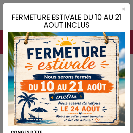
×
Toggle
FERMETURE ESTIVALE DU 10 AU 21
naviga
AOUT INCLUS
PIGMENTS
CHAUX
CHARGES
LIANTS
COLLES
DROGUERIE
MATÉRIEL
DESTOCKAGE
Charges
Blanc de Meudon
CHARGES
CONGES D'ETE