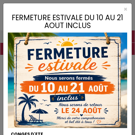
×
Toggle
FERMETURE ESTIVALE DU 10 AU 21
naviga
AOUT INCLUS
PIGMENTS
CHAUX
CHARGES
LIANTS
COLLES
DROGUERIE
MATÉRIEL
DESTOCKAGE
Pigments
Rouge de Cadmium
PIGMENTS
CONGES D'ETE