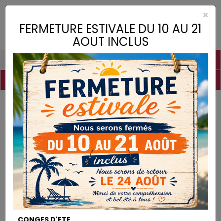
×
Toggle
FERMETURE ESTIVALE DU 10 AU 21
naviga
AOUT INCLUS
PIGMENTS
CHAUX
CHARGES
LIANTS
COLLES
DROGUERIE
MATÉRIEL
DESTOCKAGE
Pigments
Orange Ercolano
PIGMENTS
CONGES D'ETE